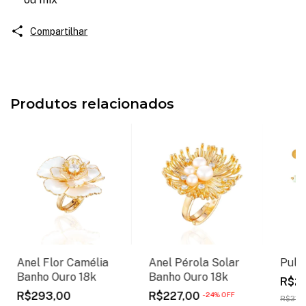
Compartilhar
Produtos relacionados
Anel Flor Camélia
Anel Pérola Solar
Puls
Banho Ouro 18k
Banho Ouro 18k
R$2
R$293,00
R$227,00
-
24
%
OFF
R$317