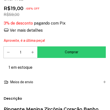
R$19,00
-
68
%
OFF
R$59,00
3% de desconto
pagando com Pix
Ver mais detalhes
Aproveite, é a última peça!
1
em estoque
Meios de envio
Descrição
Pingente Menina Zircônia Coração Banho