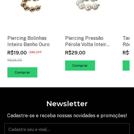
Piercing Pressão
Tarr
Piercing Bolinhas
Pérola Volta Inteira
Ródi
Inteiro Banho Ouro
Banho Ouro
R$29,00
R$1
R$19,00
-
34
%
OFF
R$29,00
Newsletter
Cadastre-se e receba nossas novidades e promoções!